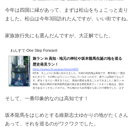
坂を下りると、道後温泉本館が見えてきます。とにかく大きい！温泉は朝6時から開
いていて、すでに入場しているひとがたくさんいる...
今年は四国に縁があって、まずは松山をちょこっと走り
ました。松山は今年3回訪れたんですが、いい街ですね。
家族旅行先にも選んだんですが、大正解でした。
わんすて-One Step Forward-
旅ラン in 高知 - 地元の神社や坂本龍馬生誕の地を巡る
歴史発見ラン！
https://sugucchi.asia/archives/4403
8月末、久しぶりに出張に出かけました。今回の目的地は高知です。数年前に一度訪
れたきりで、その時にはランニングはしていなかったので、旅ランは初めてなんで
す。町をぐるりと一周するうちに、高知の歴史を巡ることができました！旅ラン in
高知 - 地元の神社や坂本龍馬生誕の地を巡る歴史発見ラン！スタート地点は、宿泊
先であるリッチモンドホテル。中心地のひろめ市場から近いので便利でした。まず
は路面電車が走っている大通りまで行きます。地図があったので、どこへ行こうか
考える。お、坂本龍馬生誕の地がある！ここをメイン...
そして、一番印象的なのは高知です！
坂本龍馬をはじめとする維新志士ゆかりの地がたくさん
あって、それを巡るのがワクワクでした。