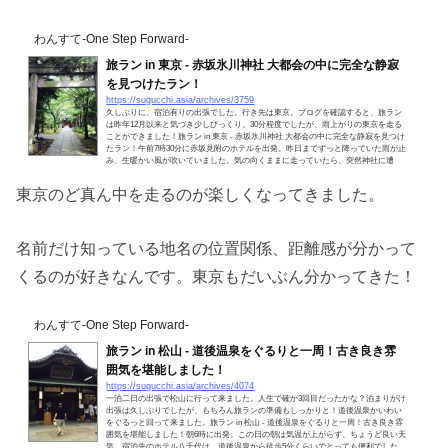
わんすて-One Step Forward-
旅ラン in 東京 - 赤坂氷川神社 大都会の中に完全な静寂
を見つけたラン！
https://sugucchi.asia/archives/3759
久しぶりに、宿泊有りの出張でした。行き先は東京。ブログを確認すると、旅ラン
は昨年12月以来と気づき少しびっくり。30分程度でしたが、雨上がりの東京を走る
ことができました！旅ラン in 東京 - 赤坂氷川神社 大都会の中に完全な静寂を見つけ
たラン！午前7時30分に赤坂見附のホテルを出発。昨日までずっと降っていた雨が止
み、生暖かい風が吹いていました。気の向くままに走っていたら、突然神社に遭
遇。赤坂氷川神社という神社でした。なんとなく気になって、入ってみることに。
参道がしっとりと雨に濡れて、木々も潤ってる感じです...
東京のど真ん中を走るのが楽しくなってきました。
名前だけ知っている地名の位置関係、距離感が分かって
くるのが好きなんです。東京もだいぶん分かってきた！
わんすて-One Step Forward-
旅ラン in 松山 - 道後温泉をぐるりと一周！古き良き雰
囲気を堪能しました！
https://sugucchi.asia/archives/4074
一泊二日の出張で松山に行って来ました。人生で確か3回目だったかな？泊まりがけ
出張は久しぶりでしたが、もちろん旅ランの準備もしっかりと！道後温泉かいわい
をぐるっと回って来ました。旅ラン in 松山 - 道後温泉をぐるりと一周！古き良き雰
囲気を堪能しました！朝6時に出発。この日の朝は気温が上がらず、ちょうど良い天
気。宿泊先のホテル八千代は、道後温泉から徒歩5分くらいでとっても便利でした。