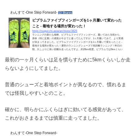
わんすて-One Step Forward-
13 Shares
ビブラムファイブフィンガーズを1ヶ月履いて変わった
こと - 着地する場所が変わった！
https://sugucchi.asia/archives/3825
ランニングの新たな相棒、ビブラムファイブフィンガーズ。履いてみた当初から、
身体（特に足裏）の感覚が今までと違ってたんですが、1ヶ月履いてみて、より実感
が深まってきました。ビブラムファイブフィンガーズを1ヶ月履いて変わったこと -
着地する場所が変わった！通常のランニングシューズで長距離ランニング！昨日の
朝、久しぶりに長い距離を走ったんですよ。約20km程度。ビブラムでは5kmくらい
しか走ったことがなく、まだ少し不安だったので、アシックスのランニングシュー
ズで走りました。毎日ビブラムで走っているので、最初...
最初の一ヶ月くらいは足を慣らすために5kmくらいしか走
らないようにしてました。
普通のシューズと着地ポイントが異なるので、慣れるま
では怪我しやすいとのこと。
確かに、明らかにふくらはぎに効いてる感覚があって、
これがおさまるまでは慎重に走ってました。
わんすて-One Step Forward-