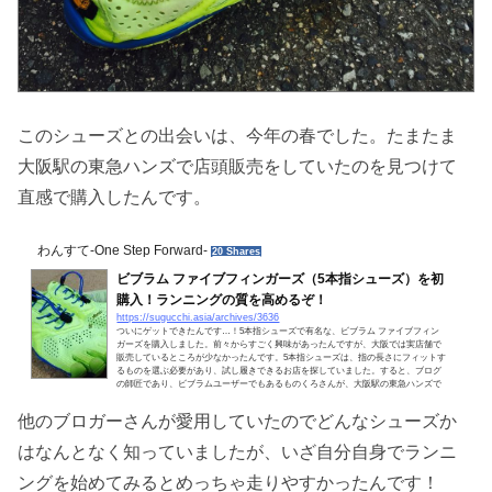
このシューズとの出会いは、今年の春でした。たまたま
大阪駅の東急ハンズで店頭販売をしていたのを見つけて
直感で購入したんです。
わんすて-One Step Forward-
20 Shares
ビブラム ファイブフィンガーズ（5本指シューズ）を初
購入！ランニングの質を高めるぞ！
https://sugucchi.asia/archives/3636
ついにゲットできたんです…！5本指シューズで有名な、ビブラム ファイブフィン
ガーズを購入しました。前々からすごく興味があったんですが、大阪では実店舗で
販売しているところが少なかったんです。5本指シューズは、指の長さにフィットす
るものを選ぶ必要があり、試し履きできるお店を探していました。すると、ブログ
の師匠であり、ビブラムユーザーでもあるものくろさんが、大阪駅の東急ハンズで
期間限定のフェアを開催していると教えてくれました！5本指シューズ（ビブラムフ
ァイブフィンガーズ）を大阪・梅田で購入 実は取り扱い...
他のブロガーさんが愛用していたのでどんなシューズか
はなんとなく知っていましたが、いざ自分自身でランニ
ングを始めてみるとめっちゃ走りやすかったんです！