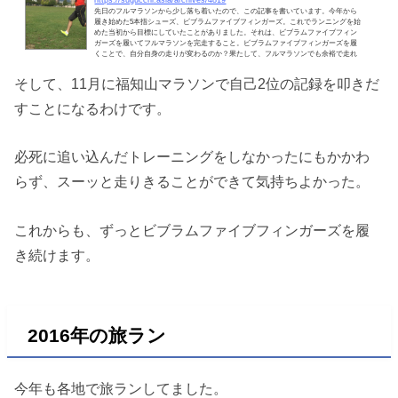
先日のフルマラソンから少し落ち着いたので、この記事を書いています。今年から
履き始めた5本指シューズ、ビブラムファイブフィンガーズ。これでランニングを始
めた当初から目標にしていたことがありました。それは、ビブラムファイブフィン
ガーズを履いてフルマラソンを完走すること。ビブラムファイブフィンガーズを履
くことで、自分自身の走りが変わるのか？果たして、フルマラソンでも余裕で走れ
るようになったのか？様々な角度から検証してみたいと思います！【検証】5本指シ
ューズ ビブラムファイブフィンガーズでフルマラソンを...
そして、11月に福知山マラソンで自己2位の記録を叩きだ
すことになるわけです。
必死に追い込んだトレーニングをしなかったにもかかわ
らず、スーッと走りきることができて気持ちよかった。
これからも、ずっとビブラムファイブフィンガーズを履
き続けます。
2016年の旅ラン
今年も各地で旅ランしてました。