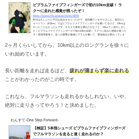
ビブラムファイブフィンガーズで初の10km走破！ ラ
ク〜に走れた感覚が残ったぞ！
https://sugucchi.asia/archives/3859
昨日は久しぶりに平日お休みをもらったので、長距離ランをやりました。毎日のシ
ョートラン（約2km）ではビブラムファイブフィンガーズを履いてるけど、10kmは
やったことなかったんです。そろそろ身体も慣れたかな？と、10kmラン決行しまし
た！ビブラムファイブフィンガーズで初の10km走破！ ラク〜に走れた感覚が残った
ぞ！母指球着地で、足への衝撃が激減ビブラムを履いて、着地地点が変わっていま
す。今回走ってみて、足への衝撃がだいぶん少なく感じられるようになりました。
普通のシューズでかかと着地の場合、何も考えずにバンバ...
2ヶ月くらいしてから、10km以上のロングランを徐々に
いれ始めています。
長い距離を走れば走るほど、
疲れが溜まらず楽に走れる
ことがわかったのがこの時です。
これなら、フルマラソンも走れるかもしれない。いや、
絶対に走りきってやろう！と決めました。
わんすて-One Step Forward-
【検証】5本指シューズ ビブラムファイブフィンガーズ
でフルマラソンを走ると速く走れるのか？
https://sugucchi.asia/archives/4819