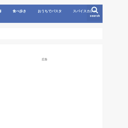
書
食べ歩き
おうちでパスタ
スパイスカレー
search
広告