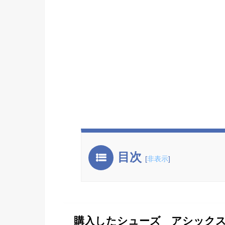
目次
[
非表示
]
購入したシューズ アシックス