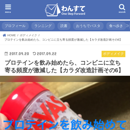
menu
search
プロフィール
ランニング
読書
おうちでパスタ
食べ歩き
HOME
ボディメイク
プロテインを飲み始めたら、コンビニに立ち寄る頻度が激減した【カラダ改造計画その6】
2017.09.20
2017.09.22
ボディメイク
プロテインを飲み始めたら、コンビニに立ち
寄る頻度が激減した【カラダ改造計画その6】