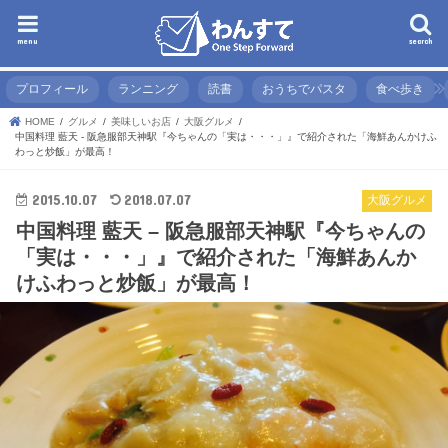
menu
search
プロフィール
ランニング
読書
おうちでパスタ
食べ歩き
HOME
グルメ
美味しいお店
大阪グルメ
中国料理 藍天 - 阪急服部天神駅『今ちゃんの「実は・・・」』で紹介された「海鮮あんかけふ
わっと炒飯」が最高！
2015.10.07
2018.07.07
大阪グルメ
中国料理 藍天 – 阪急服部天神駅『今ちゃんの
「実は・・・」』で紹介された「海鮮あんか
けふわっと炒飯」が最高！