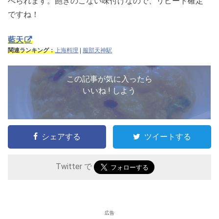
べられます。飽きのこない味付けなので、リピート確定
ですね！
藍天
関連ランキング：
上海料理
|
服部天神駅
この記事が気に入ったら
いいね ! しよう
シェアする
ツイートする
Twitter で
広告