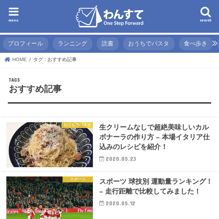
menu
search
プロフィール
ランニング
読書
おうちでパスタ
食べ歩き
HOME
タグ : おすすめ記事
おすすめ記事
おうちでパスタ
生クリームなしで超絶美味しいカル
ボナーラの作り方 – 本場イタリア仕
込みのレシピを紹介！
2020.05.23
スポーツ
スポーツ 球技別 運動量ランキング！
– 走行距離で比較してみました！
2020.05.12