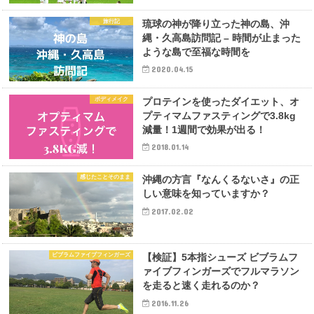
旅行記
琉球の神が降り立った神の島、沖
縄・久高島訪問記 – 時間が止まった
ような島で至福な時間を
2020.04.15
ボディメイク
プロテインを使ったダイエット、オ
プティマムファスティングで3.8kg
減量！1週間で効果が出る！
2018.01.14
感じたことそのまま
沖縄の方言『なんくるないさ』の正
しい意味を知っていますか？
2017.02.02
ビブラムファイブフィンガーズ
【検証】5本指シューズ ビブラムフ
ァイブフィンガーズでフルマラソン
を走ると速く走れるのか？
2016.11.26