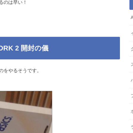
るのは早い！
ORK 2 開封の儀
のをやるそうです。