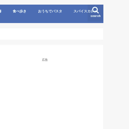
書
食べ歩き
おうちでパスタ
スパイスカレー
search
広告