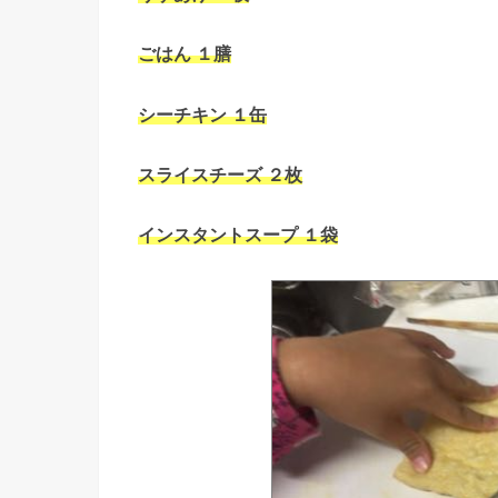
ごはん １膳
シーチキン １缶
スライスチーズ ２枚
インスタントスープ １袋