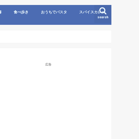
書
食べ歩き
おうちでパスタ
スパイスカレー
search
広告