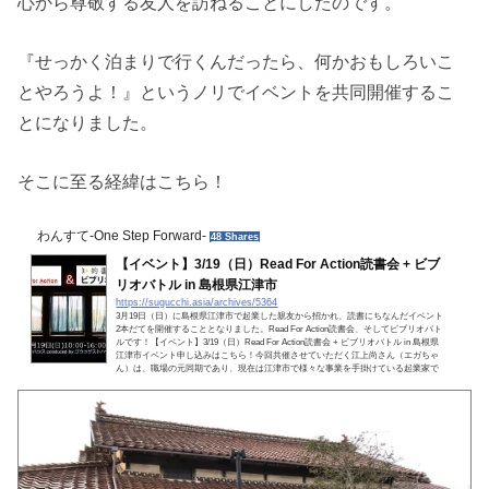
心から尊敬する友人を訪ねることにしたのです。
『せっかく泊まりで行くんだったら、何かおもしろいこ
とやろうよ！』というノリでイベントを共同開催するこ
とになりました。
そこに至る経緯はこちら！
わんすて-One Step Forward-
48 Shares
【イベント】3/19（日）Read For Action読書会 + ビブ
リオバトル in 島根県江津市
https://sugucchi.asia/archives/5364
3月19日（日）に島根県江津市で起業した親友から招かれ、読書にちなんだイベント
2本だてを開催することとなりました。Read For Action読書会、そしてビブリオバト
ルです！【イベント】3/19（日）Read For Action読書会 + ビブリオバトル in 島根県
江津市イベント申し込みはこちら！今回共催させていただく江上尚さん（エガちゃ
ん）は、職場の元同期であり、現在は江津市で様々な事業を手掛けている起業家で
す。ぼくの親友だけあって、少し変わってまして・・・（笑）。会社員として働き
ながら、グロービス大学院でMBA取得し、売れっ子...