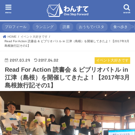
menu
search
プロフィール
ランニング
読書
おうちでパスタ
食べ歩き
HOME
イベント大好きです
Read For Action 読書会 & ビブリオバトル in 江津（島根）を開催してきたよ！【2017年3月
島根旅行記その1】
2017.03.29
2017.04.02
イベント大好きです
Read For Action 読書会 & ビブリオバトル in
江津（島根）を開催してきたよ！【2017年3月
島根旅行記その1】