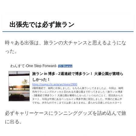
出張先では必ず旅ラン
時々ある出張は、旅ランの大チャンスと思えるようにな
った。
わんすて-One Step Forward-
15 Shares
旅ラン in 博多 - 2週連続で博多ラン！ 大濠公園が素晴ら
しかった！
https://sugucchi.asia/archives/2900
2週間連続で、福岡に出張しました。もちろん旅ランしてきましたよ。今回は、福岡
市内でランニングのメッカと言われる大濠公園まで行ってきました！旅ラン in 博多
- 2週連続で博多ラン！ 大濠公園が素晴らしかった！いつものごとく、宿泊先からス
タート。今回は中洲にあるベッセルイン博多中洲に宿泊しました。中洲のど真ん中
ですね。夕方なのでそこまで人は多くありません。柔らかな日差しのなかスタート
です。明治通り沿いをまっすぐ西に向かえば大濠公園に着くようです。那珂川を横
切ります。ちなみに、この辺りは明治通り、大正通...
必ずキャリーケースにランニンググッズを詰め込んで旅
に出る。