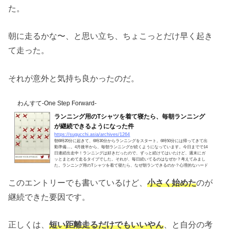
た。
朝に走るかな〜、と思い立ち、ちょこっとだけ早く起き
て走った。
それが意外と気持ち良かったのだ。
わんすて-One Step Forward-
ランニング用のTシャツを着て寝たら、毎朝ランニング
が継続できるようになった件
https://sugucchi.asia/archives/1264
朝6時20分に起きて、6時30分からランニングをスタート。6時50分には帰ってきて出
勤準備…。4月後半から、毎朝ランニングが続くようになっています。今日までで14
日連続出走中！ランニングは好きだったので、ずっと続けてはいたけど、週末にガ
ッとまとめて走るタイプでした。それが、毎日続いてるのはなぜか？考えてみまし
た。ランニング用のTシャツを着て寝たら、なぜ朝ランできるのか？心理的なハード
ルを下げる平日の朝。起きてもまだ寝ていたいことが大半です。そこからパジャマ
から着替えてランニングというフェーズに移るのって、...
このエントリーでも書いているけど、
小さく始めた
のが
継続できた要因です。
正しくは、
短い距離走るだけでもいいやん
、と自分の考