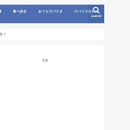
書
食べ歩き
おうちでパスタ
スパイスカレー
search
を！
広告