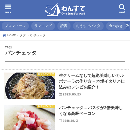
menu
search
プロフィール
ランニング
読書
おうちでパスタ
食べ歩き
HOME
タグ : パンチェッタ
パンチェッタ
おうちでパスタ
生クリームなしで超絶美味しいカル
ボナーラの作り方 – 本場イタリア仕
込みのレシピを紹介！
2020.05.23
おうちでパスタ
パンチェッタ – パスタが2倍美味し
くなる高級ベーコン
2016.01.13