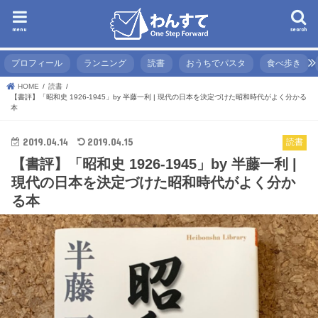
menu
search
プロフィール
ランニング
読書
おうちでパスタ
食べ歩き
HOME
読書
【書評】「昭和史 1926-1945」by 半藤一利 | 現代の日本を決定づけた昭和時代がよく分かる
本
2019.04.14
2019.04.15
読書
【書評】「昭和史 1926-1945」by 半藤一利 |
現代の日本を決定づけた昭和時代がよく分か
る本