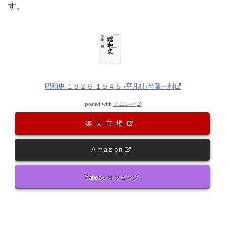
す。
昭和史 １９２６-１９４５ /平凡社/半藤一利
posted with
カエレバ
楽天市場
Amazon
Yahooショッピング