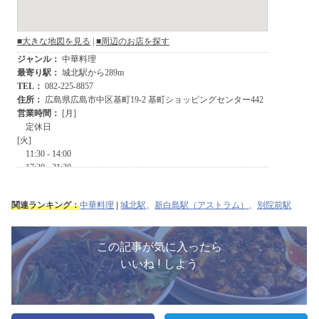
関連ランキング：
中華料理
|
城北駅
、
新白島駅（アストラム）
、
別院前駅
この記事が気に入ったら
いいね ! しよう