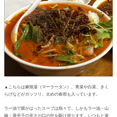
▲こちらは麻辣湯（マーラータン）。青菜や白菜、きく
らげなどがガッツリ。太めの春雨も入っています。
ラー油で膜がはったスープは熱々で、しかもラー油・山
椒・唐辛子の辛さが口の中を駆け巡ります。いつもと違