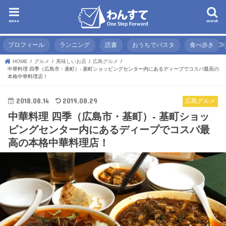
menu
search
プロフィール
ランニング
読書
おうちでパスタ
食べ歩き
HOME
グルメ
美味しいお店
広島グルメ
中華料理 四季（広島市・基町）- 基町ショッピングセンター内にあるディープでコスパ最高の
本格中華料理店！
2018.08.14
2019.08.29
広島グルメ
中華料理 四季（広島市・基町）- 基町ショッ
ピングセンター内にあるディープでコスパ最
高の本格中華料理店！