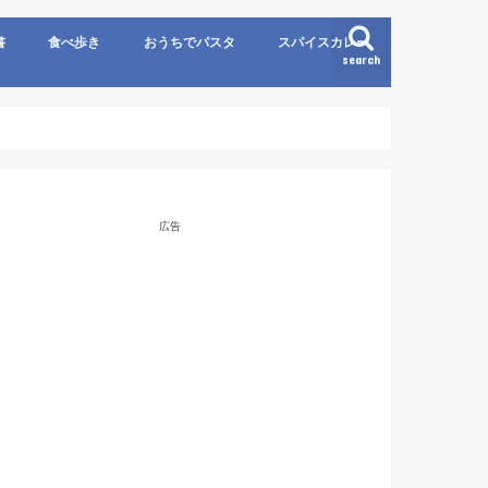
書
食べ歩き
おうちでパスタ
スパイスカレー
search
広告