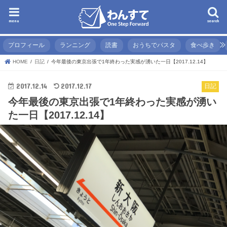
menu
search
プロフィール
ランニング
読書
おうちでパスタ
食べ歩き
HOME
日記
今年最後の東京出張で1年終わった実感が湧いた一日【2017.12.14】
2017.12.14
2017.12.17
日記
今年最後の東京出張で1年終わった実感が湧い
た一日【2017.12.14】