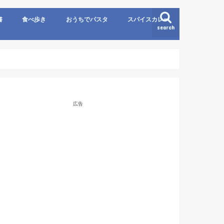
書
食べ歩き
おうちでパスタ
スパイスカレー
search
広告