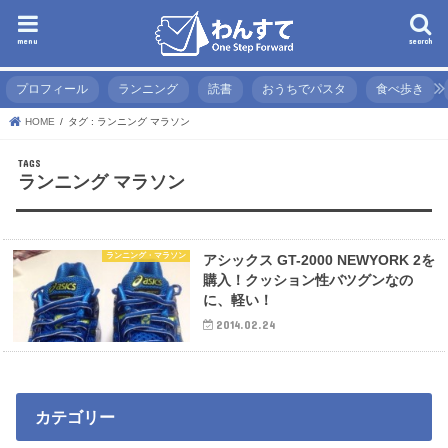
menu
search
プロフィール
ランニング
読書
おうちでパスタ
食べ歩き
HOME
タグ : ランニング マラソン
ランニング マラソン
ランニング・マラソン
アシックス GT-2000 NEWYORK 2を
購入！クッション性バツグンなの
に、軽い！
2014.02.24
カテゴリー