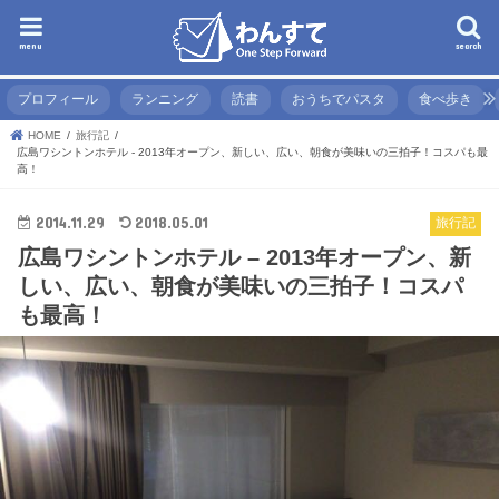
menu
search
プロフィール
ランニング
読書
おうちでパスタ
食べ歩き
HOME
旅行記
広島ワシントンホテル - 2013年オープン、新しい、広い、朝食が美味いの三拍子！コスパも最
高！
2014.11.29
2018.05.01
旅行記
広島ワシントンホテル – 2013年オープン、新
しい、広い、朝食が美味いの三拍子！コスパ
も最高！