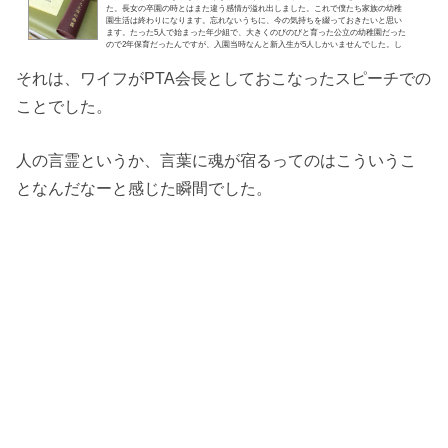
た。長女の卒園の時とはまた違う感情が溢れ出しました。これで僕たち家族の幼稚
園生活は終わりになります。忘れないうちに、今の気持ちを綴っておきたいと思い
ます。たった5人で始まった年少組で、大きくのびのびと育った公立の幼稚園だった
ので2年保育だったんですが、入園当時なんと新入生が5人しかいませんでした。し
かも全員男の子です。それを知った当初は、たった5人で大丈夫だろうかとか友達を
たくさん作って欲しいけど5人しかいないなぁとか少しネガ...
それは、ワイフがPTA会長としておこなったスピーチでの
ことでした。
人の言霊というか、言葉に魂が宿るってのはこういうこ
となんだなーと感じた瞬間でした。