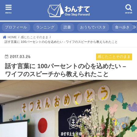
menu
search
プロフィール
ランニング
読書
おうちでパスタ
食べ歩き
HOME
感じたことそのまま
話す言葉に 100パーセントの心を込めたい - ワイフのスピーチから教えられたこと
2017.03.26
感じたことそのまま
話す言葉に 100パーセントの心を込めたい –
ワイフのスピーチから教えられたこと