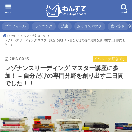
menu
search
プロフィール
ランニング
読書
おうちでパスタ
食べ歩き
HOME
イベント大好きです
レゾナンスリーディング マスター講座に参加！ - 自分だけの専門分野を創り出す二日間でし
た！！
2016.09.13
イベント大好きです
レゾナンスリーディング マスター講座に参
加！ – 自分だけの専門分野を創り出す二日間
でした！！