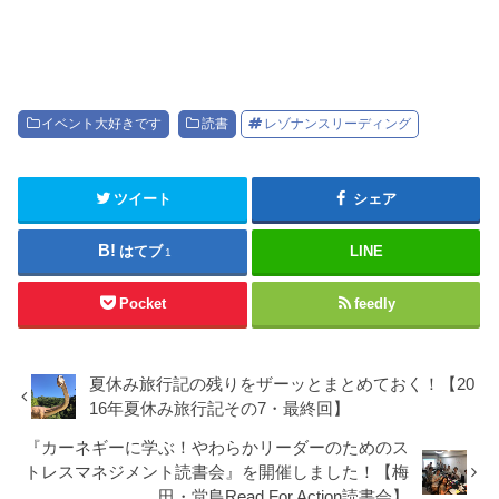
イベント大好きです
読書
レゾナンスリーディング
ツイート
シェア
はてブ
LINE
1
Pocket
feedly
夏休み旅行記の残りをザーッとまとめておく！【20
16年夏休み旅行記その7・最終回】
『カーネギーに学ぶ！やわらかリーダーのためのス
トレスマネジメント読書会』を開催しました！【梅
田・堂島Read For Action読書会】