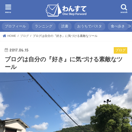
menu
search
プロフィール
ランニング
読書
おうちでパスタ
食べ歩き
HOME
ブログ
ブログは自分の『好き』に気づける素敵なツール
2017.06.15
ブログ
ブログは自分の『好き』に気づける素敵なツ
ール