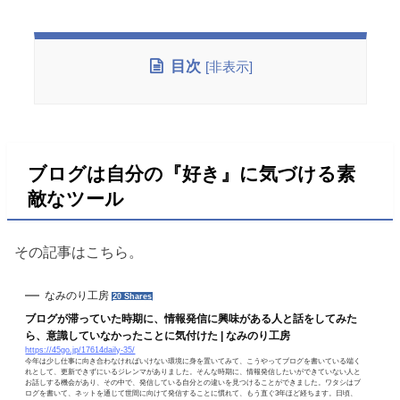
目次
[
非表示
]
ブログは自分の『好き』に気づける素
敵なツール
その記事はこちら。
なみのり工房
20 Shares
ブログが滞っていた時期に、情報発信に興味がある人と話をしてみた
ら、意識していなかったことに気付けた | なみのり工房
https://45go.jp/17614daily-35/
今年は少し仕事に向き合わなければいけない環境に身を置いてみて、こうやってブログを書いている端く
れとして、更新できずにいるジレンマがありました。そんな時期に、情報発信したいができていない人と
お話しする機会があり、その中で、発信している自分との違いを見つけることができました。ワタシはブ
ログを書いて、ネットを通じて世間に向けて発信することに慣れて、もう直ぐ3年ほど経ちます。日頃、