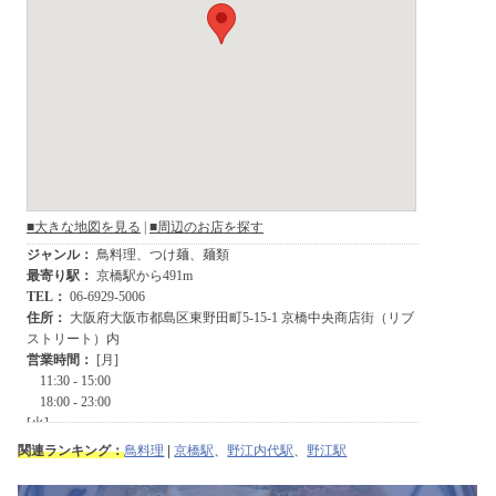
関連ランキング：
鳥料理
|
京橋駅
、
野江内代駅
、
野江駅