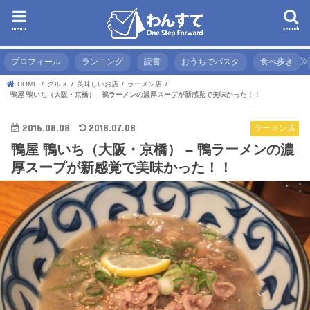
menu
search
プロフィール
ランニング
読書
おうちでパスタ
食べ歩き
HOME
グルメ
美味しいお店
ラーメン店
鴨屋 鴨いち（大阪・京橋） - 鴨ラーメンの濃厚スープが新感覚で美味かった！！
2016.08.08
2018.07.08
ラーメン店
鴨屋 鴨いち（大阪・京橋） – 鴨ラーメンの濃
厚スープが新感覚で美味かった！！