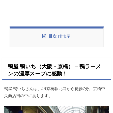
目次
[
非表示
]
鴨屋 鴨いち（大阪・京橋） – 鴨ラーメ
ンの濃厚スープに感動！
鴨屋 鴨いちさんは、JR京橋駅北口から徒歩7分。京橋中
央商店街の中にあります。