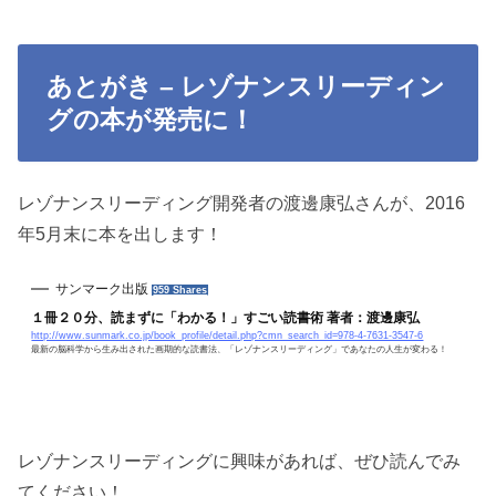
あとがき – レゾナンスリーディン
グの本が発売に！
レゾナンスリーディング開発者の渡邊康弘さんが、2016
年5月末に本を出します！
サンマーク出版
959 Shares
１冊２０分、読まずに「わかる！」すごい読書術 著者：渡邊康弘
http://www.sunmark.co.jp/book_profile/detail.php?cmn_search_id=978-4-7631-3547-6
最新の脳科学から生み出された画期的な読書法、「レゾナンスリーディング」であなたの人生が変わる！
レゾナンスリーディングに興味があれば、ぜひ読んでみ
てください！