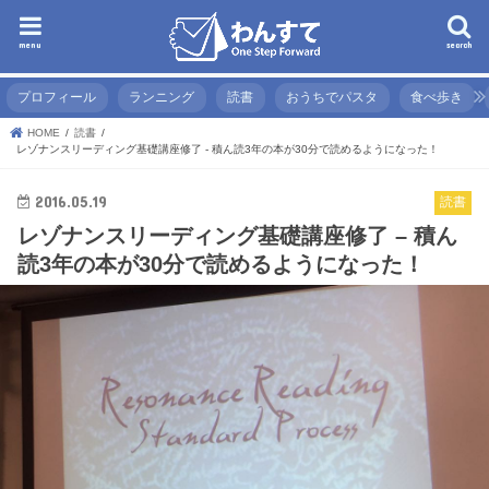
menu
search
プロフィール
ランニング
読書
おうちでパスタ
食べ歩き
HOME
読書
レゾナンスリーディング基礎講座修了 - 積ん読3年の本が30分で読めるようになった！
2016.05.19
読書
レゾナンスリーディング基礎講座修了 – 積ん
読3年の本が30分で読めるようになった！