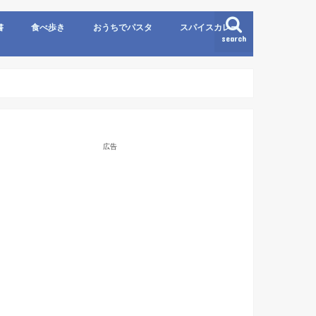
書
食べ歩き
おうちでパスタ
スパイスカレー
search
広告