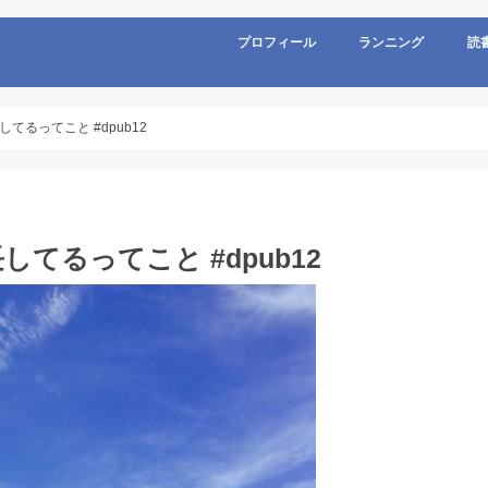
プロフィール
ランニング
読
るってこと #dpub12
てるってこと #dpub12