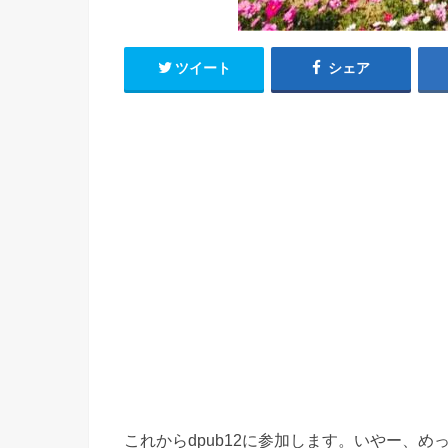
ツイート
シェア
これからdpub12に参加します。いやー、め