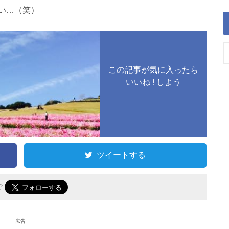
い…（笑）
この記事が気に入ったら
いいね ! しよう
ツイートする
で
広告